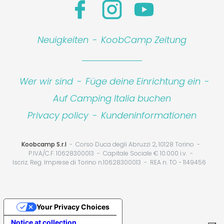
Leaflet
|
©
Koobcamp S.r.l.
Neuigkeiten
-
KoobCamp Zeitung
Wer wir sind
-
Füge deine Einrichtung ein
-
Auf Camping Italia buchen
Privacy policy
-
Kundeninformationen
Koobcamp S.r.l
Corso Duca degli Abruzzi 2, 10128 Torino
P.IVA/C.F. 10628300013
Capitale Sociale € 10.000 i.v.
Iscriz. Reg. Imprese di Torino n.10628300013
REA n. TO - 1149456
Your Privacy Choices
Notice at collection