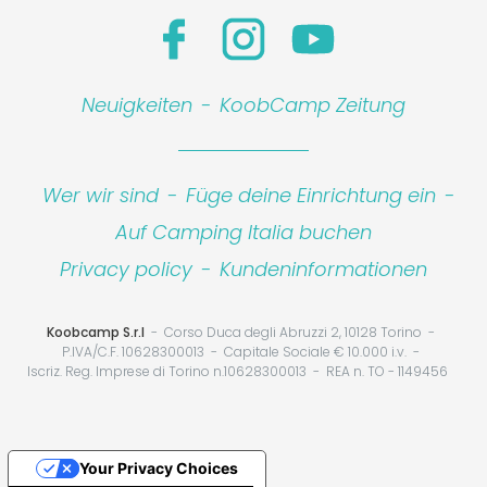
Neuigkeiten
-
KoobCamp Zeitung
Wer wir sind
-
Füge deine Einrichtung ein
-
Auf Camping Italia buchen
Privacy policy
-
Kundeninformationen
Koobcamp S.r.l
Corso Duca degli Abruzzi 2, 10128 Torino
P.IVA/C.F. 10628300013
Capitale Sociale € 10.000 i.v.
Iscriz. Reg. Imprese di Torino n.10628300013
REA n. TO - 1149456
Your Privacy Choices