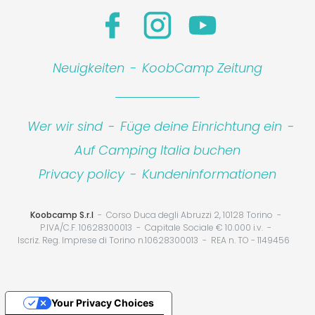
Neuigkeiten
-
KoobCamp Zeitung
Wer wir sind
-
Füge deine Einrichtung ein
-
Auf Camping Italia buchen
Privacy policy
-
Kundeninformationen
Koobcamp S.r.l
Corso Duca degli Abruzzi 2, 10128 Torino
P.IVA/C.F. 10628300013
Capitale Sociale € 10.000 i.v.
Iscriz. Reg. Imprese di Torino n.10628300013
REA n. TO - 1149456
Your Privacy Choices