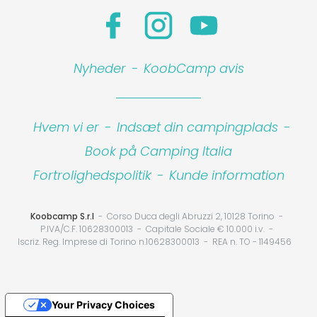
Nyheder
-
KoobCamp avis
Hvem vi er
-
Indsæt din campingplads
-
Book på Camping Italia
Fortrolighedspolitik
-
Kunde information
Koobcamp S.r.l
Corso Duca degli Abruzzi 2, 10128 Torino
P.IVA/C.F. 10628300013
Capitale Sociale € 10.000 i.v.
Iscriz. Reg. Imprese di Torino n.10628300013
REA n. TO - 1149456
Your Privacy Choices