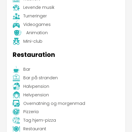
Levende musik
Turneringer
Videogames
Animation
Mini-club
Restauration
Bar
Bar på stranden
Halvpension
Helvpension
Overnatning og morgenmad
Pizzeria
Tag hjem-pizza
Leaflet
|
©
Koobcamp S.r.l.
Restaurant