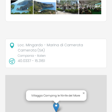
+10
Loc. Mingardo - Marina di Camerota
Camerota (SA)
Campania - Italien
40.0337 - 15.3161
×
Villaggio Camping le Ninfe del Mare