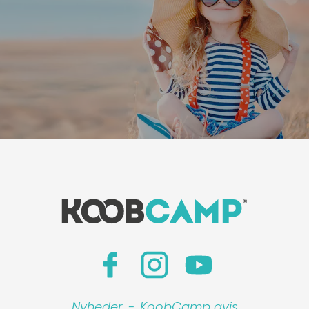
Nyheder
-
KoobCamp avis