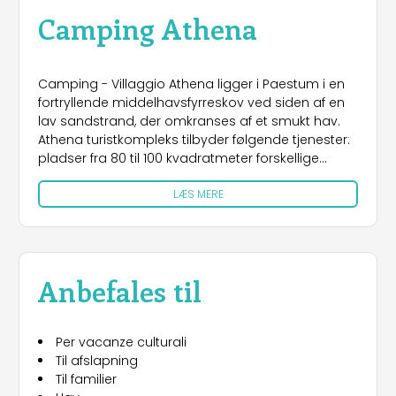
Camping Athena
Camping - Villaggio Athena ligger i Paestum i en
fortryllende middelhavsfyrreskov ved siden af en
lav sandstrand, der omkranses af et smukt hav.
Athena turistkompleks tilbyder følgende tjenester:
pladser fra 80 til 100 kvadratmeter forskellige
grupper af moderne sanitære faciliteter med
LÆS MERE
varme brusere. Murede bungalows med
verandaer for op til 5 personer, alle med
køkkenfaciliteter og varme brusere. Den brede
strand har en enkelt, privat adgang inden for
campingpladsen. Den lavvandede sandstrand er
Anbefales til
særligt velegnet til børn, og den skylles af det
klare, blå hav. Den veludstyrede strand har
liggestole og parasoller til din komfort, og du kan
Per vacanze culturali
også bruge strandområdet på egen hånd. Sjov
Til afslapning
og afslapning, i overensstemmelse med
Til familier
sikkerhedsreglerne, under opsyn af vores