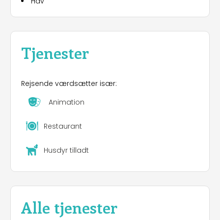
Hav
livreddere, som altid er opmærksomme og
hjælpsomme.
Tjenester
Rejsende værdsætter især:
Animation
Restaurant
Husdyr tilladt
Alle tjenester