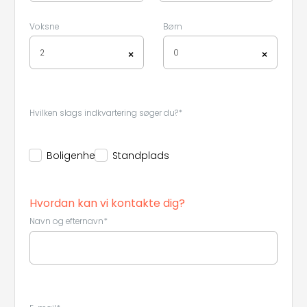
Voksne
Børn
2
0
×
×
Leaflet
|
©
Koobcamp S.r.l.
Hvilken slags indkvartering søger du?*
Boligenhed
Standplads
Hvordan kan vi kontakte dig?
Navn og efternavn*