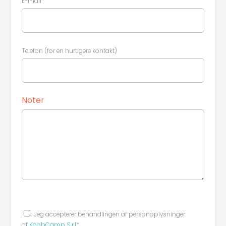
E-mail*
Telefon (for en hurtigere kontakt)
Noter
Jeg accepterer behandlingen af ​​personoplysninger
af
KoobCamp S.r.l
*