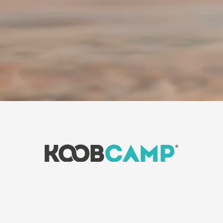
News
-
Giornale KoobCamp