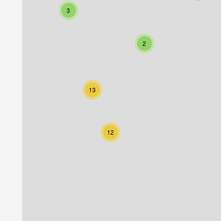
3
2
13
12
Parque Cerdeira
Vila Real Campi
Terras de Bouro
Vila Real
Nord
Nord