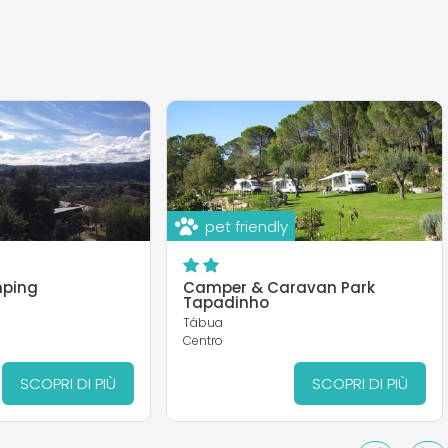
pet friendly
ping
Camper & Caravan Park
Tapadinho
Tábua
Centro
SCOPRI DI PIÙ
SCOPRI DI PIÙ