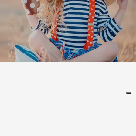
Leaflet
|
©
Koobcamp S.r.l.