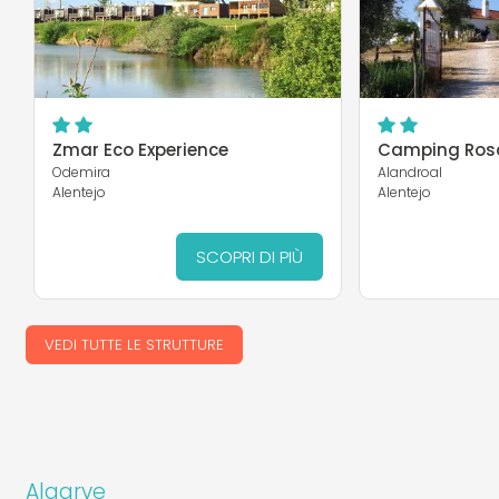
Zmar Eco Experience
Camping Ros
Odemira
Alandroal
Alentejo
Alentejo
SCOPRI DI PIÙ
VEDI TUTTE LE STRUTTURE
Algarve