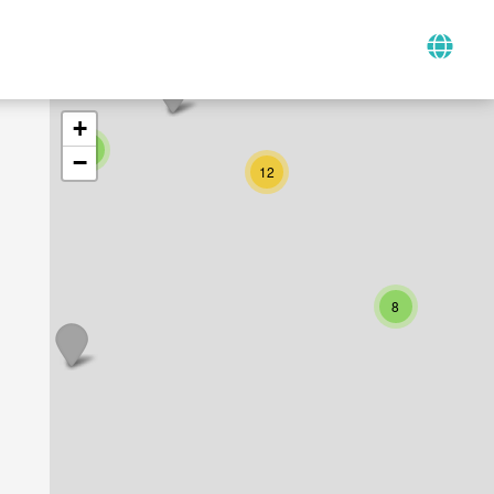
+
2
−
12
8