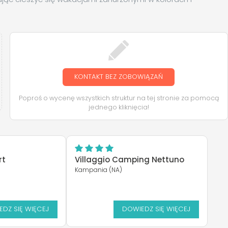
KONTAKT BEZ ZOBOWIĄZAŃ
Poproś o wycenę wszystkich struktur na tej stronie za pomocą
jednego kliknięcia!
rt
Villaggio Camping Nettuno
Kampania (NA)
DZ SIĘ WIĘCEJ
DOWIEDZ SIĘ WIĘCEJ