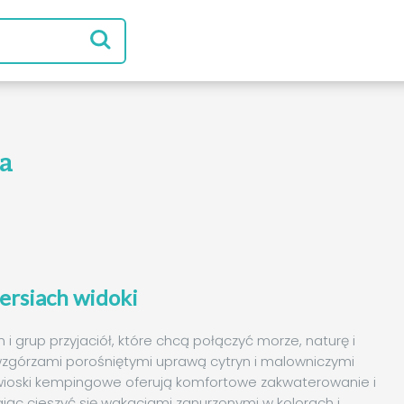
a
ersiach widoki
i grup przyjaciół, które chcą połączyć morze, naturę i
, wzgórzami porośniętymi uprawą cytryn i malowniczymi
 wioski kempingowe oferują komfortowe zakwaterowanie i
jąc cieszyć się wakacjami zanurzonymi w kolorach i