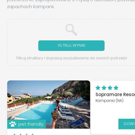
zapachach Kampanii.
FILTRUJ WYNIKI
Filtruj struktury i dopasuj wyszukiwanie do swoich potrzeb!
Sopramare Reso
Kampania (NA)
pet friendly
DOWIE