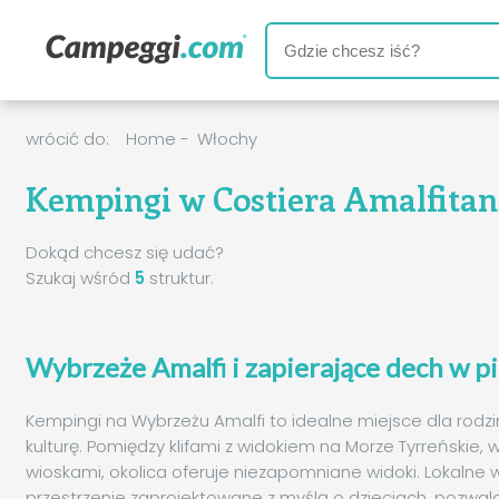
wrócić do:
Home
-
Włochy
Kempingi w Costiera Amalfitan
Dokąd chcesz się udać?
Szukaj wśród
5
struktur.
Wybrzeże Amalfi i zapierające dech w pi
Kempingi na Wybrzeżu Amalfi to idealne miejsce dla rodzin 
kulturę. Pomiędzy klifami z widokiem na Morze Tyrreńskie
wioskami, okolica oferuje niezapomniane widoki. Lokalne
przestrzenie zaprojektowane z myślą o dzieciach, pozwala