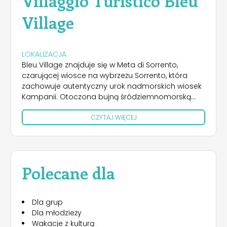
Villaggio Turistico Bleu
Village
LOKALIZACJA
Bleu Village znajduje się w Meta di Sorrento,
czarującej wiosce na wybrzeżu Sorrento, która
zachowuje autentyczny urok nadmorskich wiosek
Kampanii. Otoczona bujną śródziemnomorską
roślinnością, wioska stoi na pochyłych tarasach z
CZYTAJ WIĘCEJ
widokiem na morze i oferuje zapierające dech w
piersiach widoki na zatoki Neapolu i Sorrento.
Strategiczne położenie, zaledwie 300 metrów od
centrum miejscowości i około 4 km od Sorrento,
ułatwia dotarcie do miejsc o dużym znaczeniu
Polecane dla
kulturowym i krajobrazowym. Pobliskie przystanki
transportu publicznego ułatwiają zwiedzanie wysp
Capri, Ischia i Procida, a także słynnych stanowisk
Dla grup
archeologicznych w Pompejach i Herkulanum lub
Dla młodzieży
malowniczych wiosek na wybrzeżu Amalfi. W
Wakacje z kulturą
niewielkiej odległości znajduje się również plaża