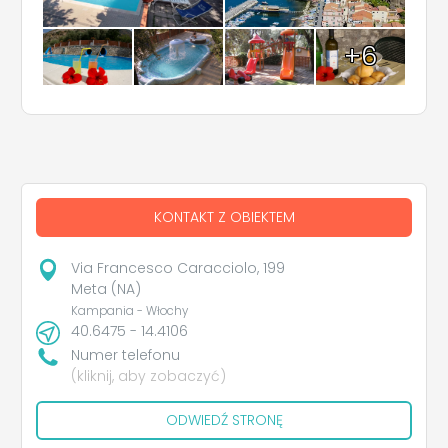
+6
KONTAKT Z OBIEKTEM
Via Francesco Caracciolo, 199
Meta (NA)
Kampania - Włochy
40.6475 - 14.4106
Numer telefonu
(kliknij, aby zobaczyć)
ODWIEDŹ STRONĘ