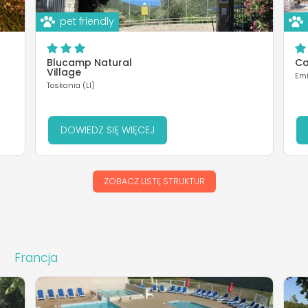
pet friendly
Blucamp Natural
Ca
Village
Emi
Toskania (LI)
DOWIEDZ SIĘ WIĘCEJ
ZOBACZ LISTĘ STRUKTUR
Francja