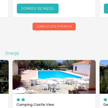
DOWIEDZ SIĘ WIĘCEJ
ZOBACZ LISTĘ STRUKTUR
Grecja
Camping Castle View
De