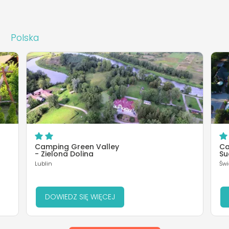
Polska
Camping Green Valley
Ca
- Zielona Dolina
Su
Lublin
Świ
DOWIEDZ SIĘ WIĘCEJ