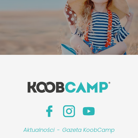
Aktualności
-
Gazeta KoobCamp