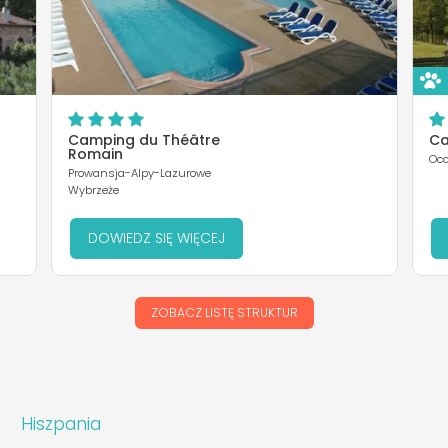
Camping du Théâtre
Ca
Romain
Occ
Prowansja-Alpy-Lazurowe
Wybrzeże
DOWIEDZ SIĘ WIĘCEJ
ZOBACZ LISTĘ STRUKTUR
Hiszpania