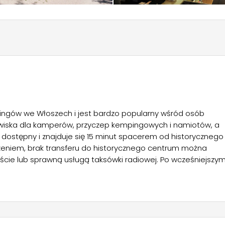
ngów we Włoszech i jest bardzo popularny wśród osób
anowiska dla kamperów, przyczep kempingowych i namiotów, a
 dostępny i znajduje się 15 minut spacerem od historycznego
dzeniem, brak transferu do historycznego centrum można
ie lub sprawną usługą taksówki radiowej. Po wcześniejszy
 osiołku. Wiele stanowisk jest zacienionych i oferuje piękny
odnie z normami), otoczony zielenią, jest źródłem wielkiej
 hałaśliwych rozrywek, ponieważ uważa się, że kemping jest
. W szczycie sezonu dostępny jest również bar z przekąskami i
ędnymi produktami. Znajdują się tu również dwa punkty