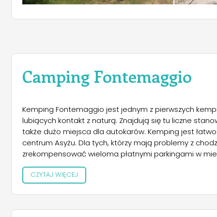
Camping Fontemaggio
Kemping Fontemaggio jest jednym z pierwszych kempi
lubiących kontakt z naturą. Znajdują się tu liczne st
także dużo miejsca dla autokarów. Kemping jest łatwo
centrum Asyżu. Dla tych, którzy mają problemy z cho
zrekompensować wieloma płatnymi parkingami w mieśc
uzgodnieniu można zorganizować wycieczki i trekking na
CZYTAJ WIĘCEJ
widok na dolinę Umbrii. Piękny plac zabaw (wszystko zg
radości dla rodzin z dziećmi. Z wyboru nie ma żadnych
bardziej przyjazny do życia, jeśli jest cichy i spokojny
domowymi lodami oraz minimarket ze wszystkimi niezb