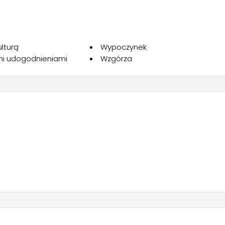
 (1,5 KW-220 V-6,81 A), pralka, suszarka, zamrażarka i łazie
iczone w cenę, a stawki są za noc, więc po każdym noclegu
ziennej stawki. Psy są dozwolone (za co nie jest pobierana
lturą
Wypoczynek
mi udogodnieniami
Wzgórza