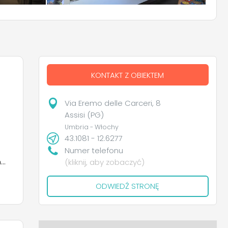
KONTAKT Z OBIEKTEM
Via Eremo delle Carceri, 8
Assisi (PG)
Umbria - Włochy
43.1081 - 12.6277
Numer telefonu
m
(kliknij, aby zobaczyć)
ODWIEDŹ STRONĘ