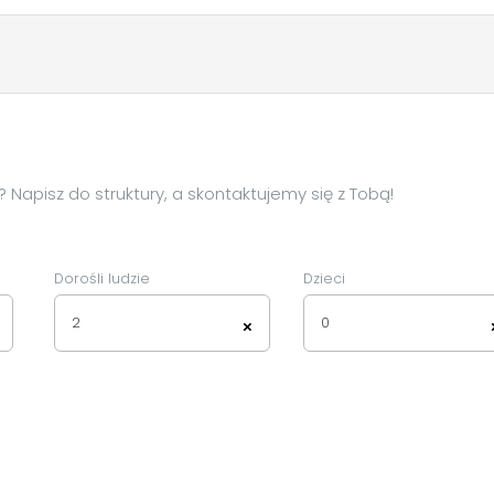
Napisz do struktury, a skontaktujemy się z Tobą!
Dorośli ludzie
Dzieci
2
0
×