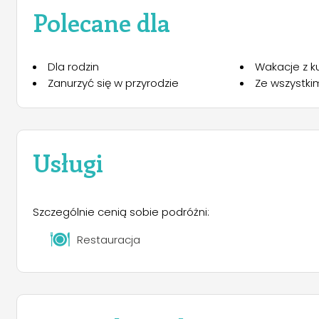
odwadniania i ładowania kamperów, gniazdka elektryczne
Polecane dla
z gorącymi prysznicami. Prąd i gorące prysznice są wl
można zostać do wieczora bez ponownego naliczania d
opłata) na smyczy. Namioty nie są wynajmowane.
Dla rodzin
Wakacje z ku
Zanurzyć się w przyrodzie
Ze wszystki
Usługi
Szczególnie cenią sobie podróżni:
Restauracja