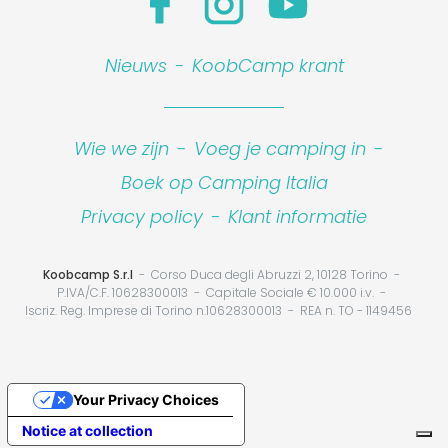
Nieuws
-
KoobCamp krant
Wie we zijn
-
Voeg je camping in
-
Boek op Camping Italia
Privacy policy
-
Klant informatie
Koobcamp S.r.l
Corso Duca degli Abruzzi 2, 10128 Torino
P.IVA/C.F. 10628300013
Capitale Sociale € 10.000 i.v.
Iscriz. Reg. Imprese di Torino n.10628300013
REA n. TO - 1149456
Your Privacy Choices
Notice at collection