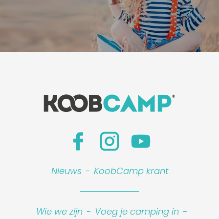
Nieuws
-
KoobCamp krant
Wie we zijn
-
Voeg je camping in
-