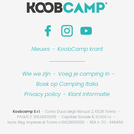
Nieuws
-
KoobCamp krant
Wie we zijn
-
Voeg je camping in
-
Boek op Camping Italia
Privacy policy
-
Klant informatie
Koobcamp S.r.l
Corso Duca degli Abruzzi 2, 10128 Torino
P.IVA/C.F. 10628300013
Capitale Sociale € 10.000 i.v.
Iscriz. Reg. Imprese di Torino n.10628300013
REA n. TO - 1149456