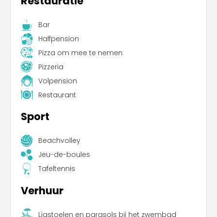
Restauratie
Bar
Halfpension
Pizza om mee te nemen
Pizzeria
Volpension
Restaurant
Sport
Beachvolley
Jeu-de-boules
Tafeltennis
Verhuur
Ligstoelen en parasols bij het zwembad