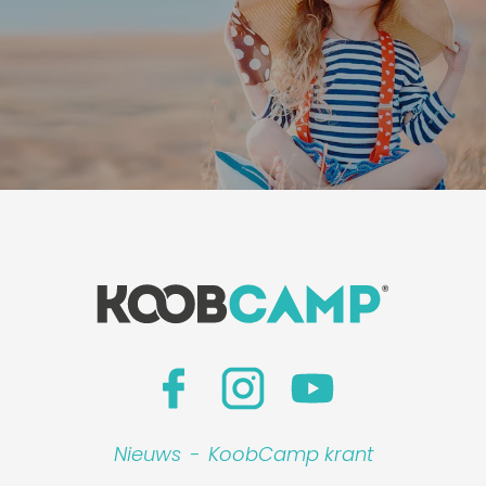
Nieuws
-
KoobCamp krant