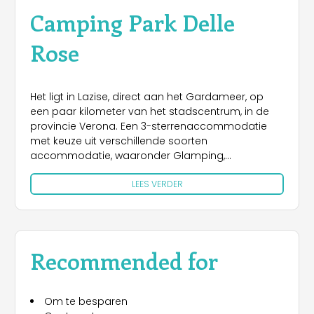
Camping Park Delle
Rose
Het ligt in Lazise, direct aan het Gardameer, op
een paar kilometer van het stadscentrum, in de
provincie Verona. Een 3-sterrenaccommodatie
met keuze uit verschillende soorten
accommodatie, waaronder Glamping,
Maxicaravans en staanplaatsen voor tenten,
LEES VERDER
caravans of campers, allemaal in de schaduw
van platanen en populieren en sommige met
uitzicht op het meer. Glamping biedt luxe tenten
voorzien van comfort, airconditioning en een
gemeubileerde veranda, terwijl de Maxicaravans
Recommended for
lijken op huisjes of chalets, ook voorzien van alle
comfort, airconditioning en allemaal afgewerkt
met kwaliteitsmaterialen in grote groene ruimten.
Om te besparen
Er is een groot waterpark met verschillende