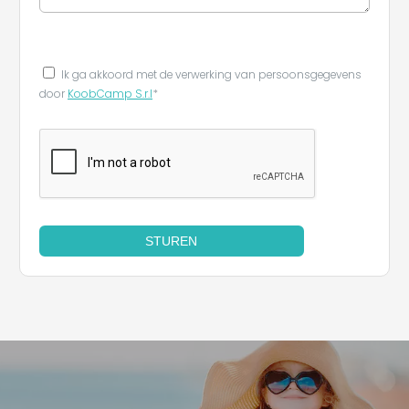
Ik ga akkoord met de verwerking van persoonsgegevens
door
KoobCamp S.r.l
*
STUREN