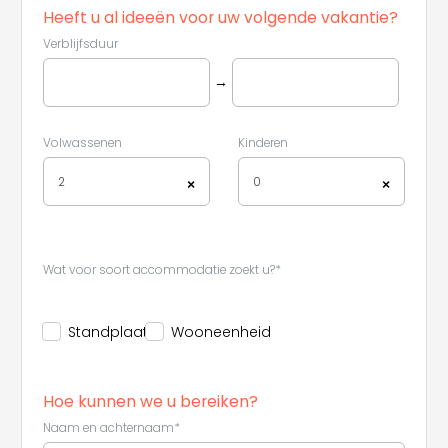
Heeft u al ideeën voor uw volgende vakantie?
Verblijfsduur
→
Volwassenen
Kinderen
2
0
×
×
Wat voor soort accommodatie zoekt u?*
Standplaats
Wooneenheid
Hoe kunnen we u bereiken?
Naam en achternaam*