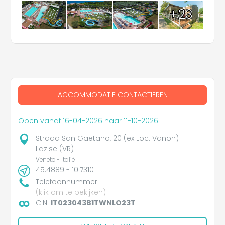
+23
ACCOMMODATIE CONTACTIEREN
Open vanaf 16-04-2026 naar 11-10-2026
Strada San Gaetano, 20 (ex Loc. Vanon)
Lazise (VR)
Veneto - Italië
45.4889 - 10.7310
Telefoonnummer
(klik om te bekijken)
CIN:
IT023043B1TWNLO23T