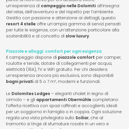
un’esperienza di
campeggio nelle Dolomiti
all’insegna
del relax, dell’avventura e del rispetto per l’ambiente.
Gestito con passione e attenzione ai dettagli, questo
resort 4 stelle
offre un’ampia gamma di servizi pensati
per tutte le esigenze, con un’attenzione particolare alla
sostenibilità e al concetto di
slow luxury
.
Piazzole e alloggi: comfort per ogni esigenza
Il campeggio dispone di
piazzole comfort
per camper,
roulotte e tende, dotate di collegamenti per acqua,
elettricità (16A), TV e WiFi gratuito. Per chi desidera
un’esperienza ancora più esclusiva, sono disponibili
bagni privati
di 5 o 7 m², moderni e funzionali.
Le
Dolomites Lodges
– eleganti chalet in legno di
cirmolo – e gli
appartamenti Obermühle
completano
l’offerta ricettiva con spazi raffinati e accoglienti, ideali
per un soggiorno in famiglia o in coppia. Ogni soluzione
regala una vista privilegiata sullo
Sciliar
, che al
tramonto si tinge di sfumature rosate in un vero e