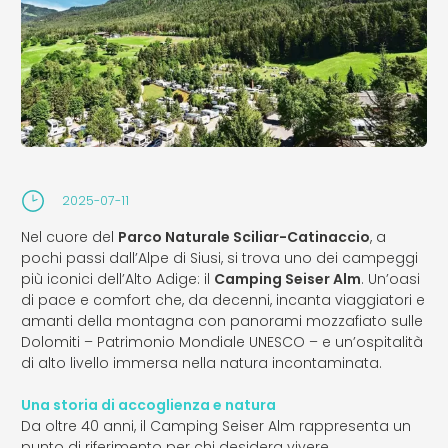
2025-07-11
Nel cuore del
Parco Naturale Sciliar-Catinaccio
, a
pochi passi dall’Alpe di Siusi, si trova uno dei campeggi
più iconici dell’Alto Adige: il
Camping Seiser Alm
. Un’oasi
di pace e comfort che, da decenni, incanta viaggiatori e
amanti della montagna con panorami mozzafiato sulle
Dolomiti – Patrimonio Mondiale UNESCO – e un’ospitalità
di alto livello immersa nella natura incontaminata.
Una storia di accoglienza e natura
Da oltre 40 anni, il Camping Seiser Alm rappresenta un
punto di riferimento per chi desidera vivere