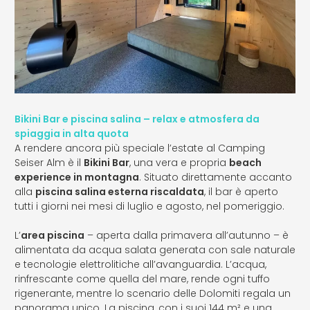
Bikini Bar e piscina salina – relax e atmosfera da
spiaggia in alta quota
A rendere ancora più speciale l’estate al Camping
Seiser Alm è il
Bikini Bar
, una vera e propria
beach
experience in montagna
. Situato direttamente accanto
alla
piscina salina esterna riscaldata
, il bar è aperto
tutti i giorni nei mesi di luglio e agosto, nel pomeriggio.
L’
area piscina
– aperta dalla primavera all’autunno – è
alimentata da acqua salata generata con sale naturale
e tecnologie elettrolitiche all’avanguardia. L’acqua,
rinfrescante come quella del mare, rende ogni tuffo
rigenerante, mentre lo scenario delle Dolomiti regala un
panorama unico. La piscina, con i suoi 144 m² e una