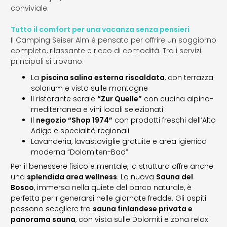
conviviale.
Tutto il comfort per una vacanza senza pensieri
Il Camping Seiser Alm è pensato per offrire un soggiorno
completo, rilassante e ricco di comodità. Tra i servizi
principali si trovano:
La
piscina salina esterna riscaldata
, con terrazza
solarium e vista sulle montagne
Il ristorante serale
“Zur Quelle”
con cucina alpino-
mediterranea e vini locali selezionati
Il
negozio “Shop 1974”
con prodotti freschi dell’Alto
Adige e specialità regionali
Lavanderia, lavastoviglie gratuite e area igienica
moderna “Dolomiten-Bad”
Per il benessere fisico e mentale, la struttura offre anche
una
splendida area wellness
. La nuova
Sauna del
Bosco
, immersa nella quiete del parco naturale, è
perfetta per rigenerarsi nelle giornate fredde. Gli ospiti
possono scegliere tra
sauna finlandese privata e
panorama sauna
, con vista sulle Dolomiti e zona relax