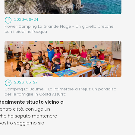
2026-06-24
Flower Camping La Grande Plage - Un gioiello bretone
con i piedi nell'acqua
2026-05-27
Camping La Baume - La Palmeraie a Fréjus: un paradiso
per le famiglie in Costa Azzurra
dealmente situato vicino a
centro città, coniuga un
, che ha saputo mantenere
 vostro soggiorno sia