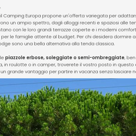
?
 il Camping Europa propone un'offerta variegata per adattars
ono un ampio spettro, dagli alloggi recenti e spaziosi alle t
stano con le loro grandi terrazze coperte e i moderni comfo
 per le famiglie attente al budget. Per chi desidera dormire 
odge sono una bella alternativa alla tenda classica.
 le
piazzole erbose, soleggiate o semi-ombreggiate
, ben
a, in roulotte o in camper, troverete il vostro posto in quest
— un grande vantaggio per partire in vacanza senza lasciare 