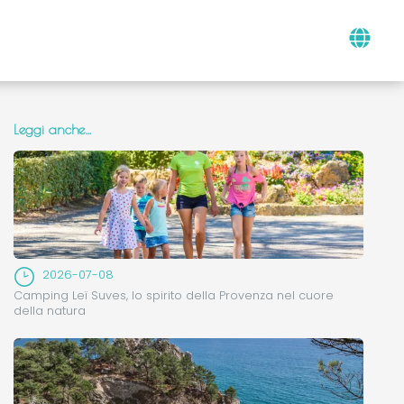
Leggi anche…
2026-07-08
Camping Leï Suves, lo spirito della Provenza nel cuore
della natura