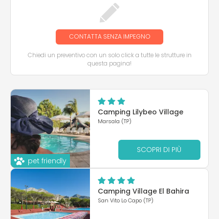
CONTATTA SENZA IMPEGNO
Chiedi un preventivo con un solo click a tutte le strutture in
questa pagina!
Camping Lilybeo Village
Marsala (TP)
SCOPRI DI PIÙ
pet friendly
Camping Village El Bahira
San Vito Lo Capo (TP)