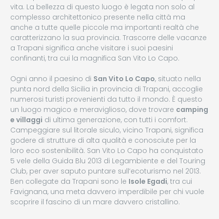
vita. La bellezza di questo luogo è legata non solo al
complesso architettonico presente nella città ma
anche a tutte quelle piccole ma importanti realtà che
caratterizzano la sua provincia. Trascorre delle vacanze
a Trapani significa anche visitare i suoi paesini
confinanti, tra cui la magnifica San Vito Lo Capo.
Ogni anno il paesino di
San Vito Lo Capo
, situato nella
punta nord della Sicilia in provincia di Trapani, accoglie
numerosi turisti provenienti da tutto il mondo. È questo
un luogo magico e meraviglioso, dove trovare
camping
e villaggi
di ultima generazione, con tutti i comfort.
Campeggiare sul litorale siculo, vicino Trapani, significa
godere di strutture di alta qualità e conosciute per la
loro eco sostenibilità. San Vito Lo Capo ha conquistato
5 vele della Guida Blu 2013 di Legambiente e del Touring
Club, per aver saputo puntare sull’ecoturismo nel 2013.
Ben collegate da Trapani sono le
Isole Egadi
, tra cui
Favignana, una meta davvero imperdibile per chi vuole
scoprire il fascino di un mare davvero cristallino.