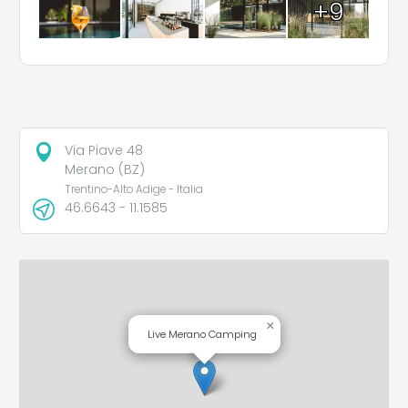
+9
Via Piave 48
Merano (BZ)
Trentino-Alto Adige - Italia
46.6643 - 11.1585
×
Live Merano Camping