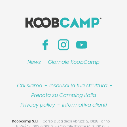
News
-
Giornale KoobCamp
Chi siamo
-
Inserisci la tua struttura
-
Prenota su Camping Italia
Privacy policy
-
Informativa clienti
Koobcamp S.r.l
Corso Duca degli Abruzzi 2, 10128 Torino
P.IVA/C.F. 10628300013
Capitale Sociale € 10.000 i.v.