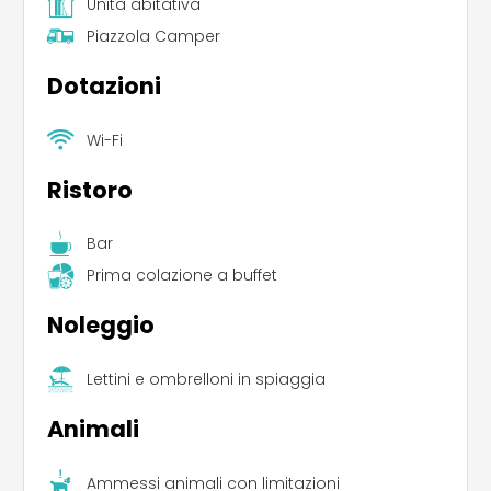
Unità abitativa
Piazzola Camper
Dotazioni
Wi-Fi
Ristoro
Bar
Prima colazione a buffet
Noleggio
Lettini e ombrelloni in spiaggia
Animali
Leaflet
|
©
Koobcamp S.r.l.
Ammessi animali con limitazioni