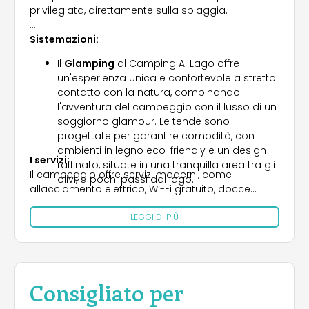
privilegiata, direttamente sulla spiaggia.
Sistemazioni:
Il
Glamping
al Camping Al Lago offre
un'esperienza unica e confortevole a stretto
contatto con la natura, combinando
l'avventura del campeggio con il lusso di un
soggiorno glamour. Le tende sono
progettate per garantire comodità, con
ambienti in legno eco-friendly e un design
I servizi:
raffinato, situate in una tranquilla area tra gli
Il campeggio offre servizi moderni, come
olivi, a pochi passi dal lago.
allacciamento elettrico, Wi-Fi gratuito, docce
calde, servizi igienici anche per disabili, lavatrici,
Le
Case Mobili
rappresentano la soluzione
LEGGI DI PIÙ
asciugatrici e un'area camper attrezzata.
perfetta per chi cerca la libertà del
campeggio senza rinunciare ai comfort di
I servizi igienici sono in comune, ma una ricca
una vera casa.
colazione a buffet è inclusa nel prezzo, rendendo
queste camere ideali per un weekend o una
Per soggiorni brevi, le Al Lago
Rooms
, situate
Consigliato per
vacanza all'insegna dello sport e del relax.
al primo piano di una casa settecentesca,