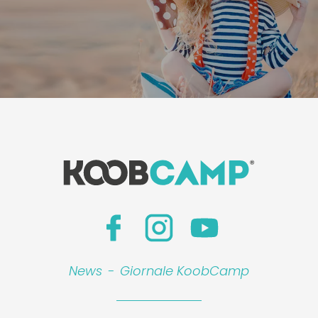
News
-
Giornale KoobCamp