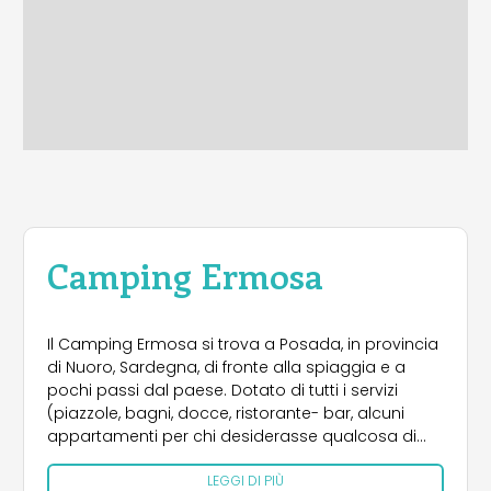
Camping Ermosa
Il Camping Ermosa si trova a Posada, in provincia
di Nuoro, Sardegna, di fronte alla spiaggia e a
pochi passi dal paese. Dotato di tutti i servizi
(piazzole, bagni, docce, ristorante- bar, alcuni
appartamenti per chi desiderasse qualcosa di
piů confortevole della tenda). Le piazzole per
LEGGI DI PIÙ
tende sono realizzate a norma CEE, mentre i