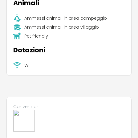
Animali
Ammessi animali in area campeggio
Ammessi animali in area villaggio
Pet friendly
Dotazioni
Wi-Fi
Leaflet
|
©
Koobcamp S.r.l.
Convenzioni