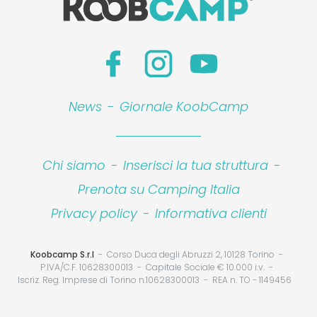
News
-
Giornale KoobCamp
Chi siamo
-
Inserisci la tua struttura
-
Prenota su Camping Italia
Privacy policy
-
Informativa clienti
Koobcamp S.r.l
Corso Duca degli Abruzzi 2, 10128 Torino
P.IVA/C.F. 10628300013
Capitale Sociale € 10.000 i.v.
Iscriz. Reg. Imprese di Torino n.10628300013
REA n. TO - 1149456