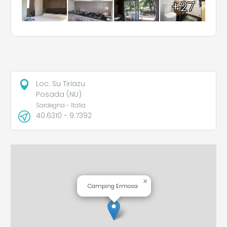
+27
Loc. Su Tiriazu
Posada (NU)
Sardegna - Italia
40.6310 - 9.7392
×
Camping Ermosa