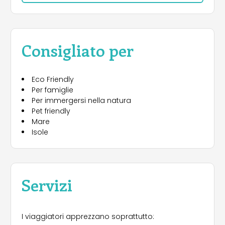
servizi prevedono acqua calda corrente e servizi
igienici in buon numero, in grado di accogliere i
campeggiatori servendoli al meglio.
Consigliato per
Eco Friendly
Per famiglie
Per immergersi nella natura
Pet friendly
Mare
Isole
Servizi
I viaggiatori apprezzano soprattutto: