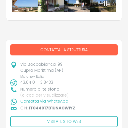
+11
CONTATTA LA STRUTTURA
Via Boccabianca, 99
Cupra Marittima (AP)
Marche - Italia
43.0410 - 13.8433
Numero di telefono
(clicca per visualizzare)
Contatta via WhatsApp
CIN:
IT044017B1UNACWIYZ
VISITA IL SITO WEB