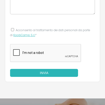
Acconsento al trattamento dei dati personali da parte
di
KoobCamp S.r.l
*
INVIA