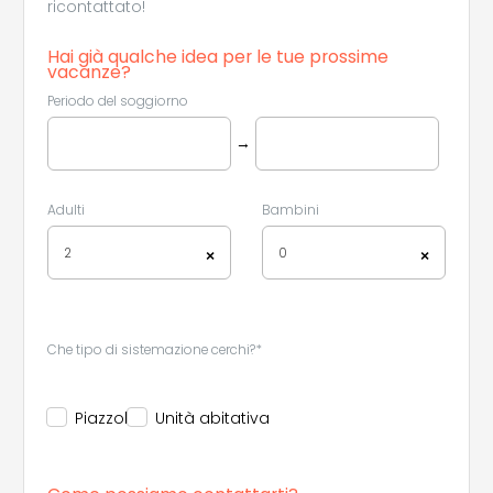
ricontattato!
Hai già qualche idea per le tue prossime
vacanze?
Periodo del soggiorno
→
Adulti
Bambini
2
0
×
×
Che tipo di sistemazione cerchi?*
Piazzola
Unità abitativa