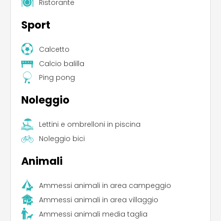
Ristorante
Tra colline profumate, panorami sul mare e una
Sport
calda accoglienza, ogni momento trascorso al
campeggio Il Frutteto diventa un ricordo da
custodire.
Calcetto
Calcio balilla
Ping pong
Noleggio
Lettini e ombrelloni in piscina
Noleggio bici
Animali
Ammessi animali in area campeggio
Ammessi animali in area villaggio
Ammessi animali media taglia