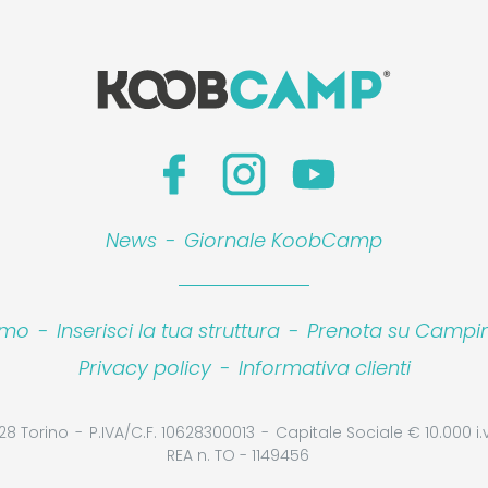
News
-
Giornale KoobCamp
amo
-
Inserisci la tua struttura
-
Prenota su Camping
Privacy policy
-
Informativa clienti
28 Torino
P.IVA/C.F. 10628300013
Capitale Sociale € 10.000 i.v
REA n. TO - 1149456