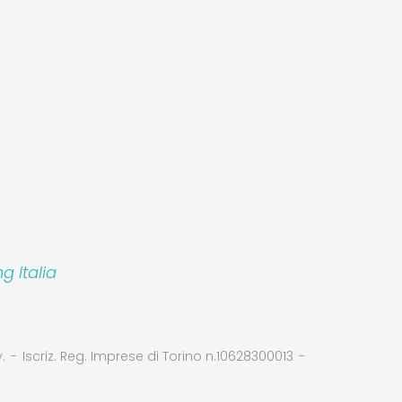
Leaflet
|
©
Koobcamp S.r.l.
 Italia
.
Iscriz. Reg. Imprese di Torino n.10628300013