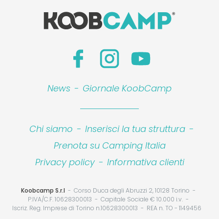
News
-
Giornale KoobCamp
Chi siamo
-
Inserisci la tua struttura
-
Prenota su Camping Italia
Privacy policy
-
Informativa clienti
Koobcamp S.r.l
Corso Duca degli Abruzzi 2, 10128 Torino
P.IVA/C.F. 10628300013
Capitale Sociale € 10.000 i.v.
Iscriz. Reg. Imprese di Torino n.10628300013
REA n. TO - 1149456