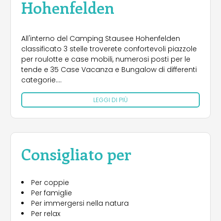
Hohenfelden
All'interno del Camping Stausee Hohenfelden
classificato 3 stelle troverete confortevoli piazzole
per roulotte e case mobili, numerosi posti per le
tende e 35 Case Vacanza e Bungalow di differenti
categorie.
LEGGI DI PIÙ
Il Camping offre piazzole per ospitare 100 posti
tenda.
Al fine di rendere il vostro soggiorno il più
piacevole possibile, vi verranno offerti servizi
Consigliato per
igienici con docce, un piccolo chiosco, lavatrici e
asciugatrici.
Per coppie
Per famiglie
Per immergersi nella natura
Per relax