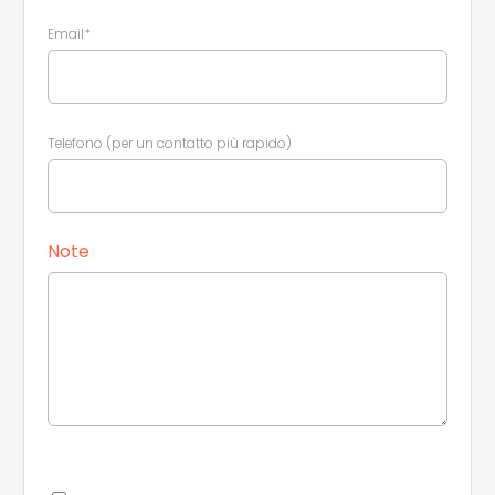
Email*
Leaflet
|
©
Koobcamp S.r.l.
Telefono (per un contatto più rapido)
Note