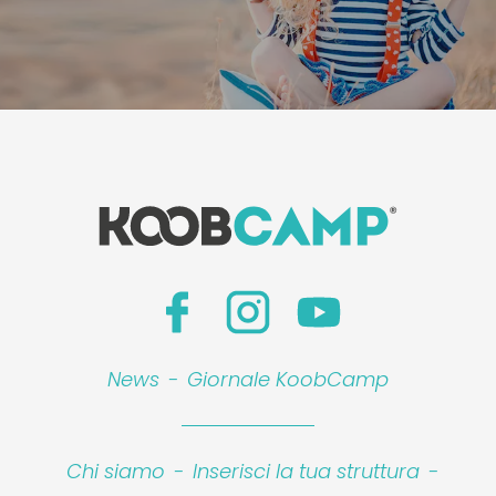
News
-
Giornale KoobCamp
Chi siamo
-
Inserisci la tua struttura
-