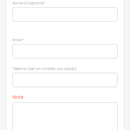
Nome e Cognome*
Email*
Telefono (per un contatto più rapido)
Leaflet
|
©
Koobcamp S.r.l.
Note