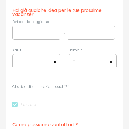
Hai già qualche idea per le tue prossime
vacanze?
Periodo del soggiorno
→
Adulti
Bambini
2
0
×
×
Che tipo di sistemazione cerchi?*
Piazzola
Come possiamo contattarti?