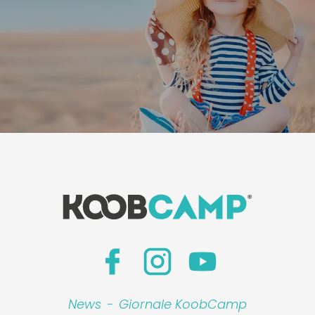
News
-
Giornale KoobCamp