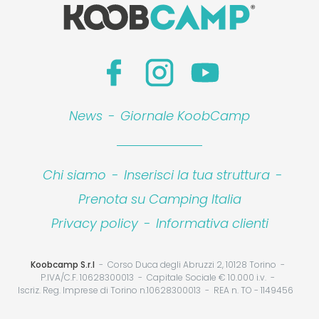
News
-
Giornale KoobCamp
Chi siamo
-
Inserisci la tua struttura
-
Prenota su Camping Italia
Privacy policy
-
Informativa clienti
Koobcamp S.r.l
Corso Duca degli Abruzzi 2, 10128 Torino
P.IVA/C.F. 10628300013
Capitale Sociale € 10.000 i.v.
Iscriz. Reg. Imprese di Torino n.10628300013
REA n. TO - 1149456