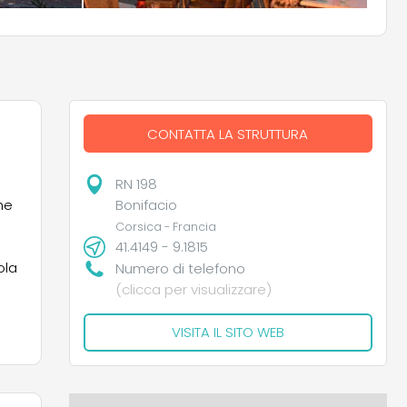
CONTATTA LA STRUTTURA
RN 198
Bonifacio
he
Corsica - Francia
41.4149 - 9.1815
ola
Numero di telefono
(clicca per visualizzare)
VISITA IL SITO WEB