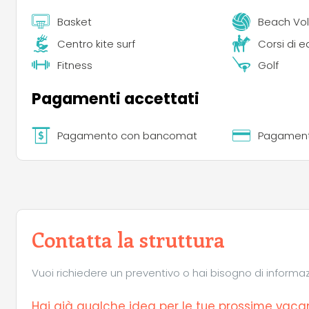
Basket
Beach Vol
Centro kite surf
Corsi di e
Fitness
Golf
Pagamenti accettati
Pagamento con bancomat
Pagamento
Contatta la struttura
Vuoi richiedere un preventivo o hai bisogno di informazio
Hai già qualche idea per le tue prossime vaca