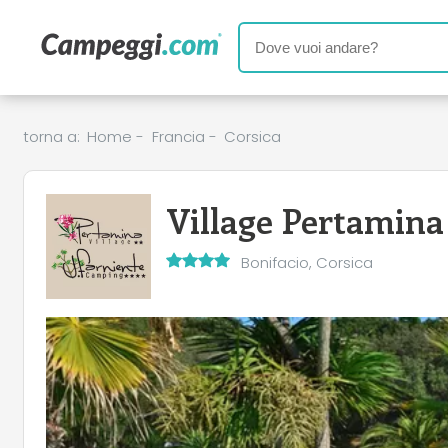
torna a:
Home
-
Francia
-
Corsica
Village Pertamin
Bonifacio, Corsica