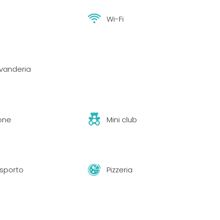
Wi-Fi
avanderia
one
Mini club
asporto
Pizzeria