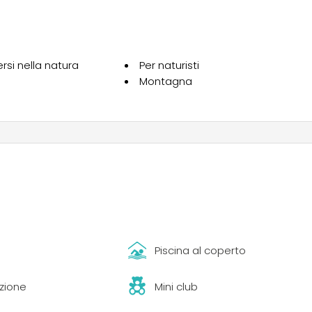
si nella natura
Per naturisti
Montagna
Piscina al coperto
zione
Mini club