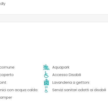
ndly
n comune
Aquapark
 coperto
Accesso Disabili
oint
Lavanderia a gettoni
ienici con acqua calda
Servizi sanitari adatti ai disabili
 Camper