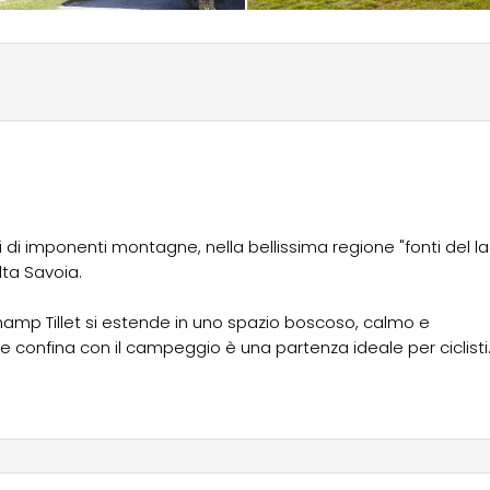
di di imponenti montagne, nella bellissima regione "fonti del l
Alta Savoia.
 Champ Tillet si estende in uno spazio boscoso, calmo e
 che confina con il campeggio è una partenza ideale per ciclisti
 famiglie che vogliono pedalare in sicurezza.