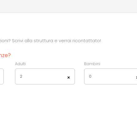
ni? Scrivi alla struttura e verrai ricontattato!
nze?
Adulti
Bambini
2
0
×