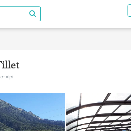
llet
o-Alpi