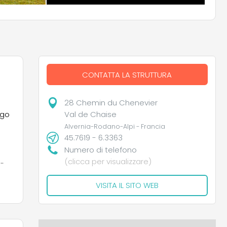
CONTATTA LA STRUTTURA
28 Chemin du Chenevier
Val de Chaise
ago
Alvernia-Rodano-Alpi - Francia
45.7619 - 6.3363
Numero di telefono
(clicca per visualizzare)
VISITA IL SITO WEB