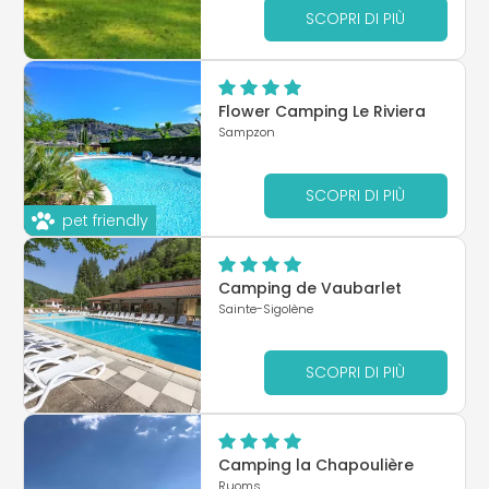
SCOPRI DI PIÙ
Flower Camping Le Riviera
Sampzon
SCOPRI DI PIÙ
pet friendly
Camping de Vaubarlet
Sainte-Sigolène
SCOPRI DI PIÙ
Camping la Chapoulière
Ruoms