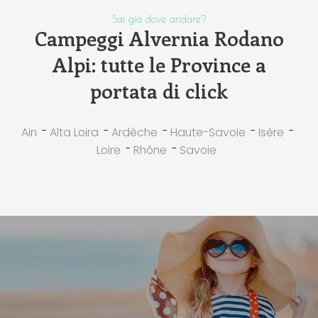
Sai già dove andare?
Campeggi Alvernia Rodano
Alpi: tutte le Province a
portata di click
-
-
-
-
-
Ain
Alta Loira
Ardèche
Haute-Savoie
Isère
-
-
Loire
Rhône
Savoie