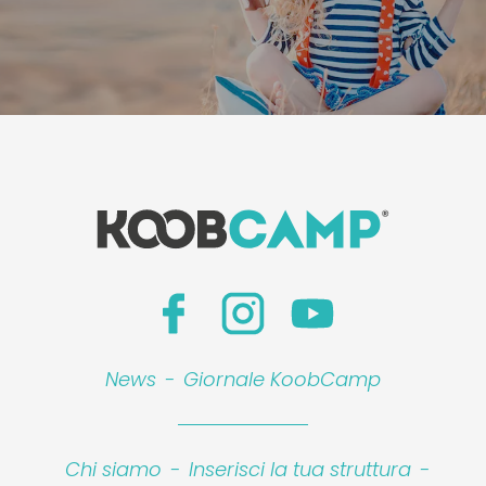
News
-
Giornale KoobCamp
Chi siamo
-
Inserisci la tua struttura
-