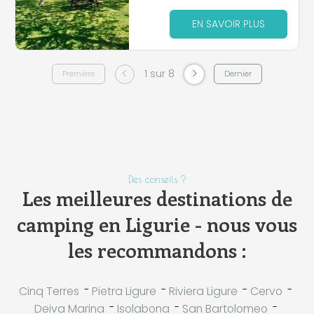
EN SAVOIR PLUS
<
>
1 sur 8
Première
Dernier
Des conseils ?
Les meilleures destinations de
camping en Ligurie - nous vous
les recommandons :
-
-
-
-
Cinq Terres
Pietra Ligure
Riviera Ligure
Cervo
-
-
-
Deiva Marina
Isolabona
San Bartolomeo