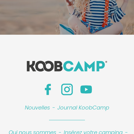
Nouvelles
-
Journal KoobCamp
Qui nous sommes
-
Insérez votre camping
-