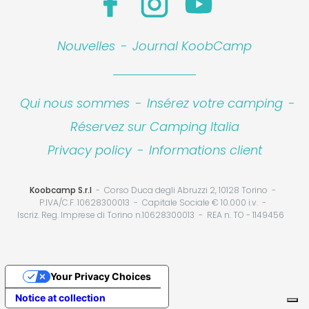
Nouvelles
-
Journal KoobCamp
Qui nous sommes
-
Insérez votre camping
-
Réservez sur Camping Italia
Privacy policy
-
Informations client
Koobcamp S.r.l
Corso Duca degli Abruzzi 2, 10128 Torino
P.IVA/C.F. 10628300013
Capitale Sociale € 10.000 i.v.
Iscriz. Reg. Imprese di Torino n.10628300013
REA n. TO - 1149456
Your Privacy Choices
Notice at collection