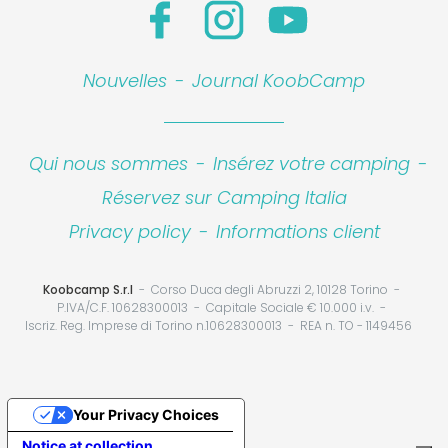
Nouvelles
-
Journal KoobCamp
Qui nous sommes
-
Insérez votre camping
-
Réservez sur Camping Italia
Privacy policy
-
Informations client
Koobcamp S.r.l
Corso Duca degli Abruzzi 2, 10128 Torino
P.IVA/C.F. 10628300013
Capitale Sociale € 10.000 i.v.
Iscriz. Reg. Imprese di Torino n.10628300013
REA n. TO - 1149456
Your Privacy Choices
Notice at collection