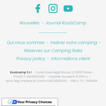
Nouvelles
-
Journal KoobCamp
Qui nous sommes
-
Insérez votre camping
-
Réservez sur Camping Italia
Privacy policy
-
Informations client
Koobcamp S.r.l
Corso Duca degli Abruzzi 2, 10128 Torino
P.IVA/C.F. 10628300013
Capitale Sociale € 10.000 i.v.
Iscriz. Reg. Imprese di Torino n.10628300013
REA n. TO - 1149456
Your Privacy Choices