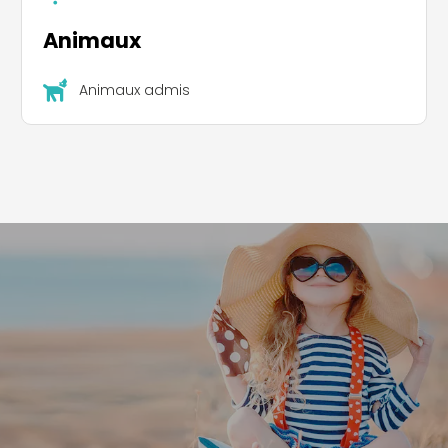
Animaux
Animaux admis
Leaflet
|
©
Koobcamp S.r.l.