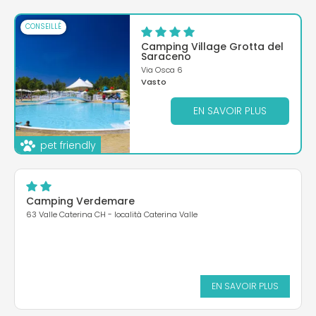
CONSEILLÉ
Camping Village Grotta del
Saraceno
Via Osca 6
Vasto
EN SAVOIR PLUS
pet friendly
Camping Verdemare
63 Valle Caterina CH - località Caterina Valle
EN SAVOIR PLUS