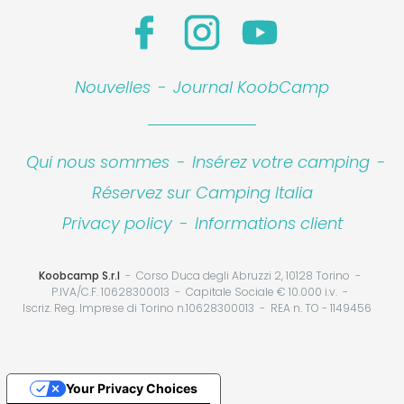
Nouvelles
-
Journal KoobCamp
Qui nous sommes
-
Insérez votre camping
-
Réservez sur Camping Italia
Privacy policy
-
Informations client
Koobcamp S.r.l
Corso Duca degli Abruzzi 2, 10128 Torino
P.IVA/C.F. 10628300013
Capitale Sociale € 10.000 i.v.
Iscriz. Reg. Imprese di Torino n.10628300013
REA n. TO - 1149456
Your Privacy Choices