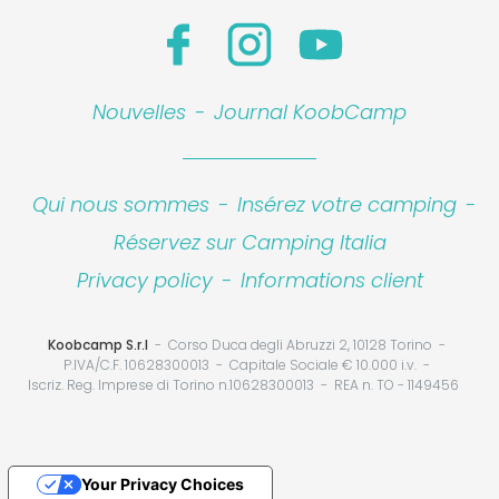
Leaflet
|
©
Koobcamp S.r.l.
Nouvelles
-
Journal KoobCamp
Qui nous sommes
-
Insérez votre camping
-
Réservez sur Camping Italia
Privacy policy
-
Informations client
Koobcamp S.r.l
Corso Duca degli Abruzzi 2, 10128 Torino
P.IVA/C.F. 10628300013
Capitale Sociale € 10.000 i.v.
Iscriz. Reg. Imprese di Torino n.10628300013
REA n. TO - 1149456
Your Privacy Choices