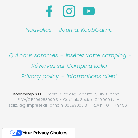
Nouvelles
-
Journal KoobCamp
Qui nous sommes
-
Insérez votre camping
-
Réservez sur Camping Italia
Privacy policy
-
Informations client
Koobcamp S.r.l
Corso Duca degli Abruzzi 2, 10128 Torino
P.IVA/C.F. 10628300013
Capitale Sociale € 10.000 i.v.
Iscriz. Reg. Imprese di Torino n.10628300013
REA n. TO - 1149456
Your Privacy Choices