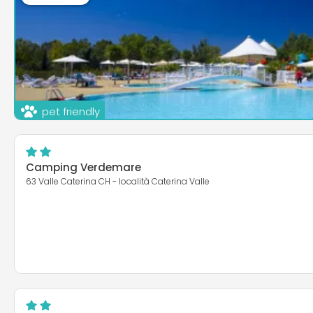
pet friendly
Camping Village Grotta del Saraceno
Camping Verdemare
Via Osca 6
Vasto
63 Valle Caterina CH - località Caterina Valle