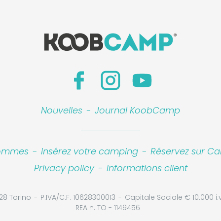
Nouvelles
-
Journal KoobCamp
sommes
-
Insérez votre camping
-
Réservez sur Ca
Privacy policy
-
Informations client
28 Torino
P.IVA/C.F. 10628300013
Capitale Sociale € 10.000 i.v
REA n. TO - 1149456