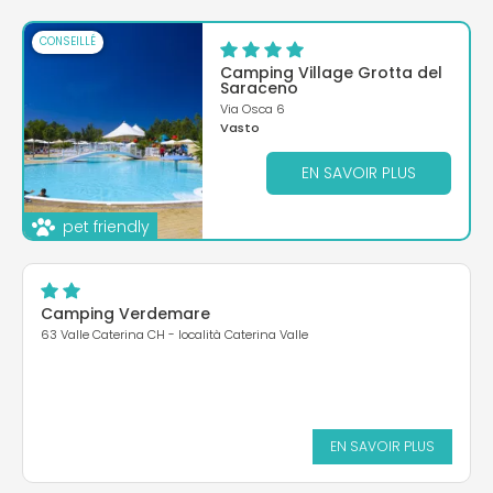
CONSEILLÉ
Camping Village Grotta del
Saraceno
Via Osca 6
Vasto
EN SAVOIR PLUS
pet friendly
Camping Verdemare
63 Valle Caterina CH - località Caterina Valle
EN SAVOIR PLUS