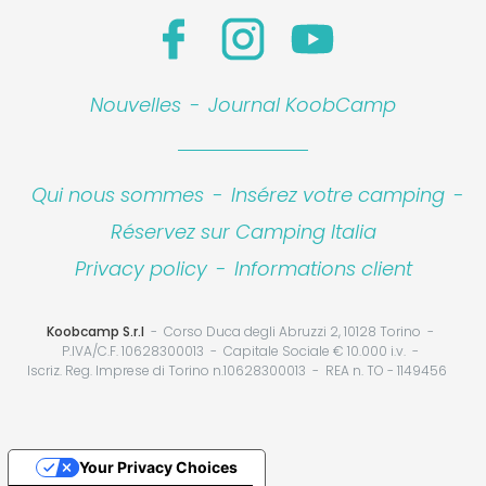
Nouvelles
-
Journal KoobCamp
Qui nous sommes
-
Insérez votre camping
-
Réservez sur Camping Italia
Privacy policy
-
Informations client
Koobcamp S.r.l
Corso Duca degli Abruzzi 2, 10128 Torino
P.IVA/C.F. 10628300013
Capitale Sociale € 10.000 i.v.
Iscriz. Reg. Imprese di Torino n.10628300013
REA n. TO - 1149456
Your Privacy Choices