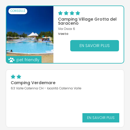
CONSEILLÉ
Camping Village Grotta del
Saraceno
Via Osca 6
Vasto
EN SAVOIR PLUS
pet friendly
Camping Verdemare
63 Valle Caterina CH - località Caterina Valle
EN SAVOIR PLUS