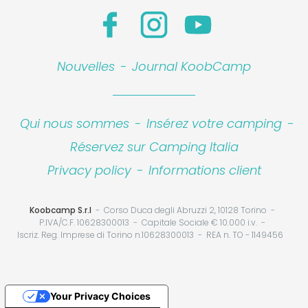
Nouvelles
-
Journal KoobCamp
Qui nous sommes
-
Insérez votre camping
-
Réservez sur Camping Italia
Privacy policy
-
Informations client
Koobcamp S.r.l
Corso Duca degli Abruzzi 2, 10128 Torino
P.IVA/C.F. 10628300013
Capitale Sociale € 10.000 i.v.
Iscriz. Reg. Imprese di Torino n.10628300013
REA n. TO - 1149456
Your Privacy Choices