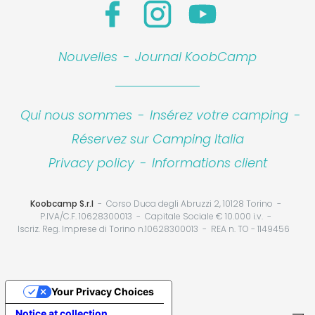
Nouvelles
-
Journal KoobCamp
Qui nous sommes
-
Insérez votre camping
-
Réservez sur Camping Italia
Privacy policy
-
Informations client
Koobcamp S.r.l
Corso Duca degli Abruzzi 2, 10128 Torino
P.IVA/C.F. 10628300013
Capitale Sociale € 10.000 i.v.
Iscriz. Reg. Imprese di Torino n.10628300013
REA n. TO - 1149456
Your Privacy Choices
Notice at collection