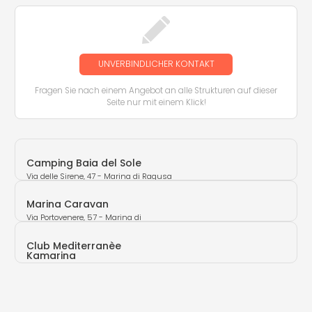
UNVERBINDLICHER KONTAKT
Fragen Sie nach einem Angebot an alle Strukturen auf dieser
Seite nur mit einem Klick!
Camping Baia del Sole
Via delle Sirene, 47 - Marina di Ragusa
(RG)
Marina Caravan
Via Portovenere, 57 - Marina di
Ragusa (RG)
Club Mediterranèe
Kamarina
- (RG)