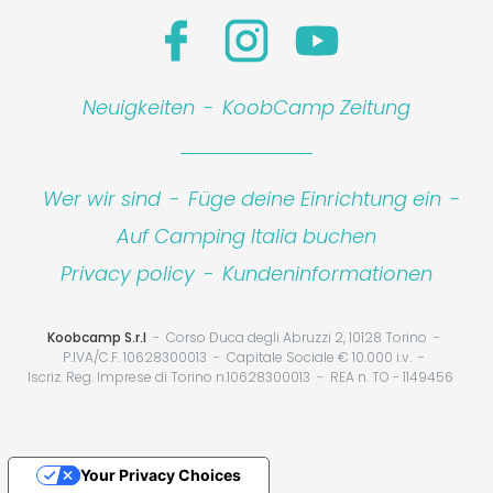
Neuigkeiten
-
KoobCamp Zeitung
Wer wir sind
-
Füge deine Einrichtung ein
-
Auf Camping Italia buchen
Privacy policy
-
Kundeninformationen
Koobcamp S.r.l
Corso Duca degli Abruzzi 2, 10128 Torino
P.IVA/C.F. 10628300013
Capitale Sociale € 10.000 i.v.
Iscriz. Reg. Imprese di Torino n.10628300013
REA n. TO - 1149456
Your Privacy Choices