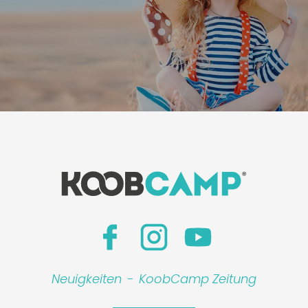
Neuigkeiten
-
KoobCamp Zeitung