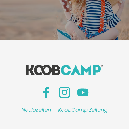
Neuigkeiten
-
KoobCamp Zeitung