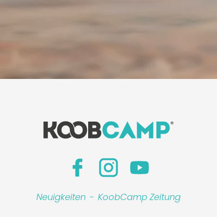
Neuigkeiten
-
KoobCamp Zeitung