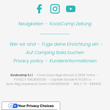
Neuigkeiten
-
KoobCamp Zeitung
Wer wir sind
-
Füge deine Einrichtung ein
-
Auf Camping Italia buchen
Privacy policy
-
Kundeninformationen
Koobcamp S.r.l
Corso Duca degli Abruzzi 2, 10128 Torino
P.IVA/C.F. 10628300013
Capitale Sociale € 10.000 i.v.
Iscriz. Reg. Imprese di Torino n.10628300013
REA n. TO - 1149456
Your Privacy Choices