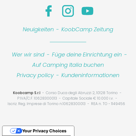
Neuigkeiten
-
KoobCamp Zeitung
Wer wir sind
-
Füge deine Einrichtung ein
-
Auf Camping Italia buchen
Privacy policy
-
Kundeninformationen
Koobcamp S.r.l
Corso Duca degli Abruzzi 2, 10128 Torino
P.IVA/C.F. 10628300013
Capitale Sociale € 10.000 i.v.
Iscriz. Reg. Imprese di Torino n.10628300013
REA n. TO - 1149456
Your Privacy Choices