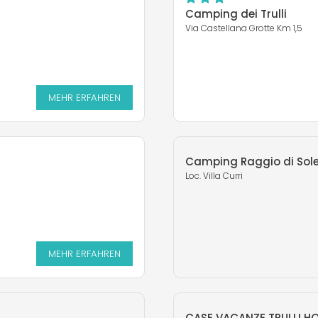
Camping dei Trulli
Via Castellana Grotte Km 1,5
MEHR ERFAHREN
Camping Raggio di Sol
Loc. Villa Curri
MEHR ERFAHREN
CASE VACANZE TRULLI HO