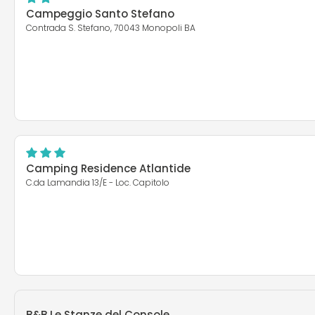
Campeggio Santo Stefano
Contrada S. Stefano, 70043 Monopoli BA
Camping Residence Atlantide
C.da Lamandia 13/E - Loc. Capitolo
B&B Le Stanze del Console