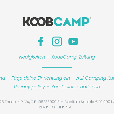
Neuigkeiten
-
KoobCamp Zeitung
ind
-
Füge deine Einrichtung ein
-
Auf Camping Ita
Privacy policy
-
Kundeninformationen
28 Torino
P.IVA/C.F. 10628300013
Capitale Sociale € 10.000 i.v
REA n. TO - 1149456